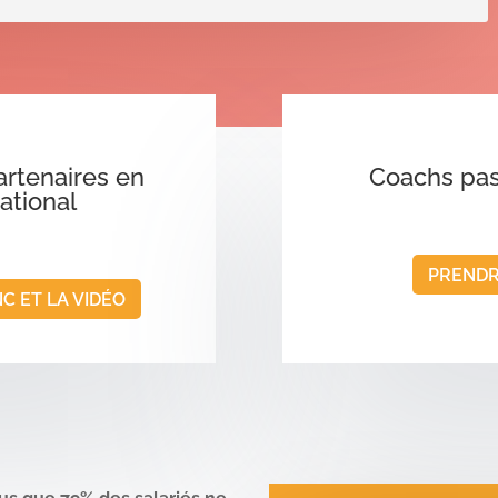
artenaires en
Coachs pa
national
PRENDR
C ET LA VIDÉO