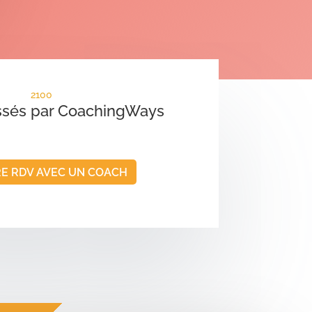
2100
ssés par CoachingWays
E RDV AVEC UN COACH