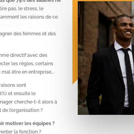
us que 79% des salariés ne
ire pas, le stress, le
otamment les raisons de ce
mpagner des femmes et des
me directif avec des
ter les règles, certains
 mal être en entreprise…
raisons sont
%) et ensuite le
ager cherche-t-il alors à
l de l’organisation ?
oir motiver les équipes ?
enter la fonction ?