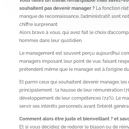
Vous faites un travail remarquable mais savez-vo
souhaitent pas devenir manager ?
La fonction n’att
manque de reconnaissance, l’administratif, sont n
chiffre surprenant
Alors bravo à vous, qui avez fait le choix d’acco
hommes dans leur quotidien.
Le management est souvent perçu aujourd’hui com
managers imposant leur point de vue, faisant respec
prétendent même que le manager est à l’origine du
Et parmi ceux qui souhaitent devenir manager, les 
principalement : la hausse de leur rémunération (78
développement de leur compétences (72%). Le man
servir ses intérêts personnels avant l’intérêt généra
Comment alors être juste et bienveillant ? et sav
Et si vous décidiez de redorer le blason ou de réinv