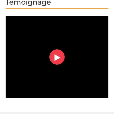
Témoignage
‣