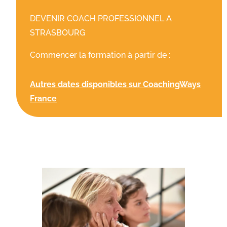
DEVENIR COACH PROFESSIONNEL A
STRASBOURG
Commencer la formation à partir de :
Autres dates disponibles sur CoachingWays
France