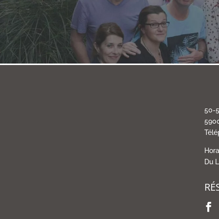
50-5
5900
Télé
Hora
Du L
RÉ