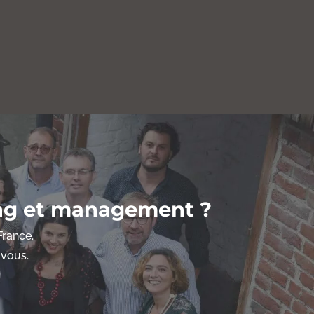
ing et management ?
France.
 vous.