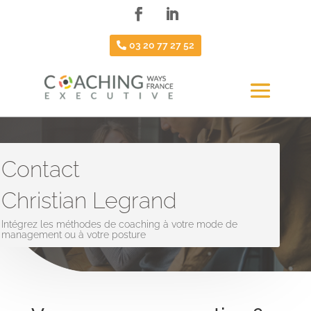
03 20 77 27 52
Contact
Christian Legrand
Intégrez les méthodes de coaching à votre mode de
management ou à votre posture