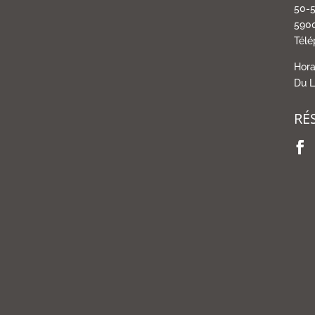
50-5
5900
Télé
Hora
Du L
RÉ