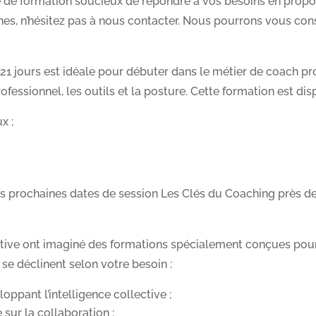
de formation soucieux de répondre à vos besoins en proposa
es, n’hésitez pas à nous contacter. Nous pourrons vous cons
21 jours est idéale pour débuter dans le métier de coach pro
fessionnel, les outils et la posture. Cette formation est dis
x ;
les prochaines dates de session Les Clés du Coaching près de
ive ont imaginé des formations spécialement conçues pour l
 se déclinent selon votre besoin :
ppant l’intelligence collective ;
 sur la collaboration ;