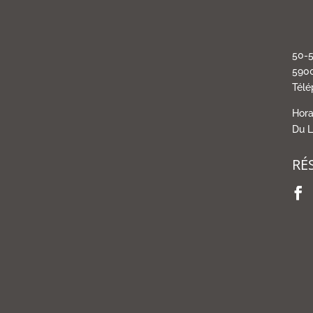
50-5
5900
Télé
Hora
Du L
RÉ